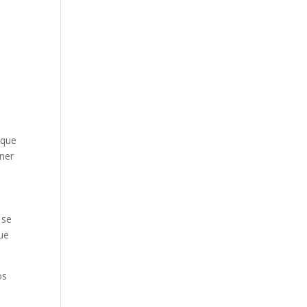
 que
ener
 se
ue
os